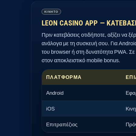
ΚΙΝΗΤΌ
LEON CASINO APP — ΚΑΤΈΒΑΣΕ
Πριν κατεβάσεις οτιδήποτε, αξίζει να ξέρ
ανάλογα με τη συσκευή σου. Για Androi
του browser ή στη δυνατότητα PWA. Σε κ
στον αποκλειστικό mobile bonus.
ΠΛΑΤΦΌΡΜΑ
ΕΠ
Android
Εφα
iOS
Κινη
Επιτραπέζιος
Πρό