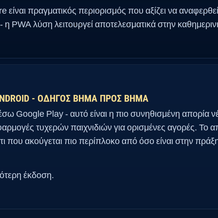
είναι πραγματικός περιορισμός που αξίζει να αναφερθεί ε
- η PWA λύση λειτουργεί αποτελεσματικά στην καθημερινή
ANDROID - ΟΔΗΓΌΣ ΒΉΜΑ ΠΡΟΣ ΒΉΜΑ
μέσω Google Play - αυτό είναι η πιο συνηθισμένη απορία 
εφαρμογές τυχερών παιχνιδιών για ορισμένες αγορές. Το απ
κάτι που ακούγεται πιο περίπλοκο από όσο είναι στην πρά
εότερη έκδοση.