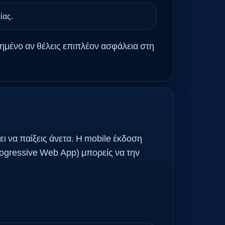
ίας.
μένο αν θέλεις επιπλέον ασφάλεια στη
ι να παίξεις άνετα. Η mobile έκδοση
rogressive Web App) μπορείς να την