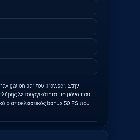
navigation bar του browser. Στην
, πλήρης λειτουργικότητα. Το μόνο που
σικά ο αποκλειστικός bonus 50 FS που