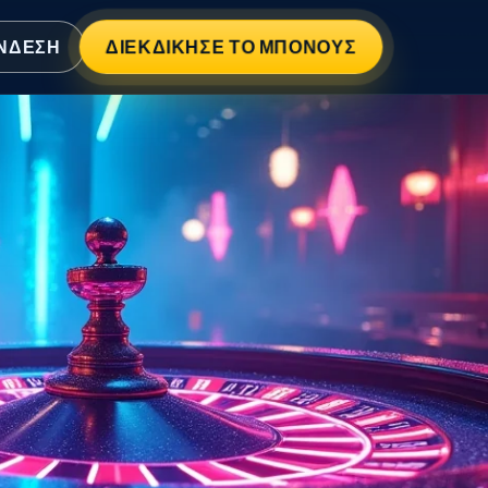
ΔΙΕΚΔΊΚΗΣΕ ΤΟ ΜΠΌΝΟΥΣ
ΝΔΕΣΗ