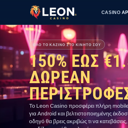
CASINO
A
ΌΛΟ ΤΟ ΚΑΖΊΝΟ ΣΤΟ ΚΙΝΗΤΌ ΣΟΥ
150% ΈΩΣ €1.
ΔΩΡΕΆΝ
ΠΕΡΙΣΤΡΟΦΈ
Το Leon Casino προσφέρει πλήρη mobil
για Android και βελτιστοποιημένης έκδοσ
οδηγό θα βρεις ακριβώς τι να κατεβάσεις,